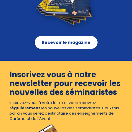
Recevoir le magazine
Inscrivez vous à notre
newsletter pour recevoir les
nouvelles des séminaristes
Inscrivez-vous à notre lettre et vous recevrez
régulièrement
les nouvelles des séminaristes. Deux fois
par an vous serez destinataire des enseignements de
Carême et de l'Avent.