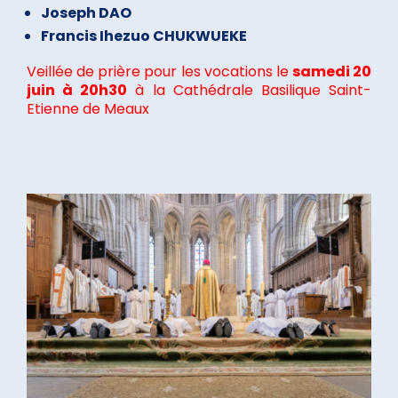
Joseph DAO
Francis Ihezuo CHUKWUEKE
Veillée de prière pour les vocations le
samedi 20
juin à 20h30
à la Cathédrale Basilique Saint-
Etienne de Meaux