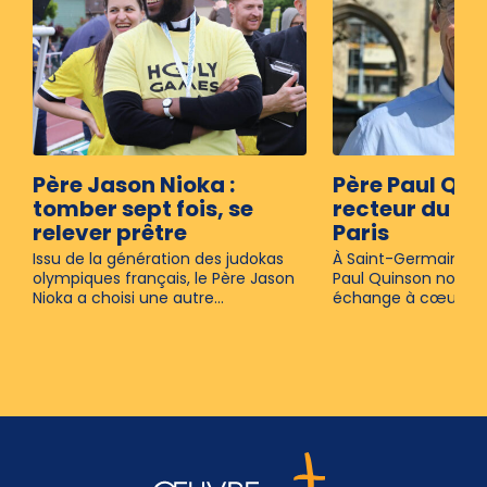
Père Jason Nioka :
Père Paul Qui
tomber sept fois, se
recteur du sé
relever prêtre
Paris
Issu de la génération des judokas
À Saint-Germain-l’Au
olympiques français, le Père Jason
Paul Quinson nous r
Nioka a choisi une autre...
échange à cœur ouver