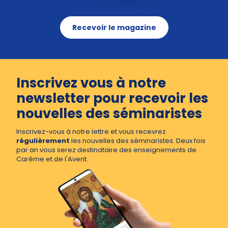
Recevoir le magazine
Inscrivez vous à notre
newsletter pour recevoir les
nouvelles des séminaristes
Inscrivez-vous à notre lettre et vous recevrez
régulièrement
les nouvelles des séminaristes. Deux fois
par an vous serez destinataire des enseignements de
Carême et de l'Avent.