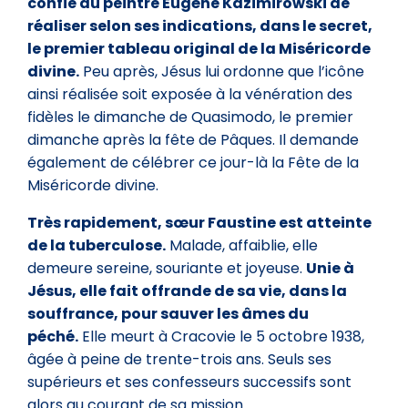
confie au peintre Eugène Kazimirowski de
réaliser selon ses indications, dans le secret,
le premier tableau original de la Miséricorde
divine.
Peu après, Jésus lui ordonne que l’icône
ainsi réalisée soit exposée à la vénération des
fidèles le dimanche de Quasimodo, le premier
dimanche après la fête de Pâques. Il demande
également de célébrer ce jour-là la Fête de la
Miséricorde divine.
Très rapidement, sœur Faustine est atteinte
de la tuberculose.
Malade, affaiblie, elle
demeure sereine, souriante et joyeuse.
Unie à
Jésus, elle fait offrande de sa vie, dans la
souffrance, pour sauver les âmes du
péché.
Elle meurt à Cracovie le 5 octobre 1938,
âgée à peine de trente-trois ans. Seuls ses
supérieurs et ses confesseurs successifs sont
alors au courant de sa mission.