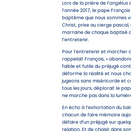
Lors de la prière de l’
angélus
d
l’année 2017, le pape François
baptême que nous sommes venus
Christ, prise au cierge pascal,
marraine de chaque baptisé a
l’entretenir.
Pour l’entretenir et marcher da
rappelait François, « abandonn
faible et futile du préjugé con
déforme la réalité et nous ch
jugeons sans miséricorde et 
tous les jours, déplorait le pa
ne marche pas dans la lumièr
En écho à l’exhortation du Sa
chacun de faire mémoire aujour
défaire d’un préjugé sur quel
relation. Et de choisir dans 