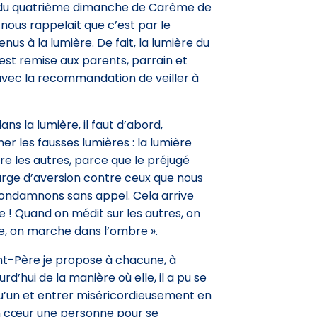
u quatrième dimanche de Carême de
 nous rappelait que c’est par le
 à la lumière. De fait, la lumière du
 est remise aux parents, parrain et
vec la recommandation de veiller à
ns la lumière, il faut d’abord,
er les fausses lumières : la lumière
tre les autres, parce que le préjugé
arge d’aversion contre ceux que nous
condamnons sans appel. Cela arrive
pe ! Quand on médit sur les autres, on
e, on marche dans l’ombre ».
int-Père je propose à chacune, à
d’hui de la manière où elle, il a pu se
qu’un et entrer miséricordieusement en
son cœur une personne pour se