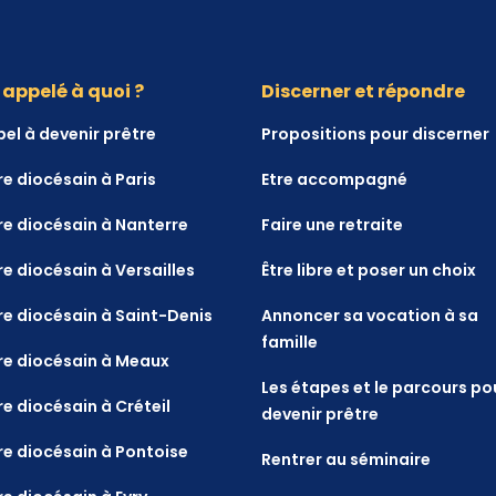
 appelé à quoi ?
Discerner et répondre
pel à devenir prêtre
Propositions pour discerner
re diocésain à Paris
Etre accompagné
re diocésain à Nanterre
Faire une retraite
re diocésain à Versailles
Être libre et poser un choix
re diocésain à Saint-Denis
Annoncer sa vocation à sa
famille
re diocésain à Meaux
Les étapes et le parcours po
re diocésain à Créteil
devenir prêtre
re diocésain à Pontoise
Rentrer au séminaire